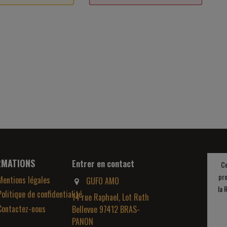
RMATIONS
Entrer en contact
Ce
pro
Mentions légales
GUFO AMO
la 
Politique de confidentialité
14 rue Raphael, Lot Ruth
Contactez-nous
Bellevue 97412 BRAS-
PANON