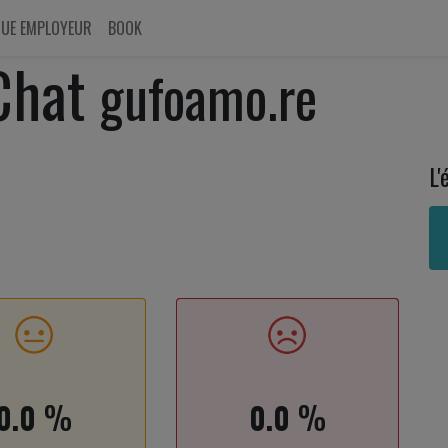
UE EMPLOYEUR
BOOK
Chat
gufoamo.re
L'
%
%
0.0
0.0